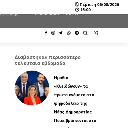
🗓
Πέμπτη 06/08/2026
user-agent
🕒
15:00
rate usage
LEARN MORE
GOT IT
Διαβάστηκαν περισσότερο
τελευταία εβδομάδα
Ημαθία:
«Κλειδώνουν» τα
πρώτα ονόματα στο
ψηφοδέλτιο της
Νέας Δημοκρατίας –
Ποιοι βρίσκονται στο