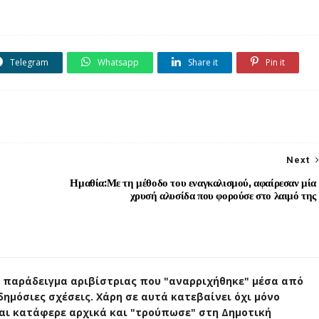
Telegram
Whatsapp
Share it
Pin it
Next
Ημαθία:Με τη μέθοδο του εναγκαλισμού, αφαίρεσαν μία
χρυσή αλυσίδα που φορούσε στο λαιμό της
ό παράδειγμα αριβίστριας που "αναρριχήθηκε" μέσα από
δημόσιες σχέσεις. Χάρη σε αυτά κατεβαίνει όχι μόνο
και κατάφερε αρχικά και "τρούπωσε" στη Δημοτική