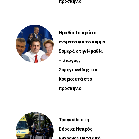
προσκήνιο
Ημαθία:Τα πρώτα
ονόματα για το κόμμα
Σαμαρά στην Ημαθία
– Ζιώγας,
Σαρηγιαννίδης και
Κουρκουτά στο
προσκήνιο
Τραγωδία στη
Βέροια: Νεκρός
88χρονος μετά από