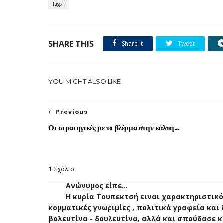
Tags :
SHARE THIS
Share it
Tweet
YOU MIGHT ALSO LIKE
Previous
Οι στρατηγικές με το βλέμμα στην κάλπη...
1 Σχόλιο:
Ανώνυμος είπε...
Η κυρία Τουπεκτσή ειναι χαρακτηριστικ
κομματικές γνωριμίες , πολιτικά γραφεία και 
βολευτίνα - δουλευτίνα, αλλά και σπούδασε 