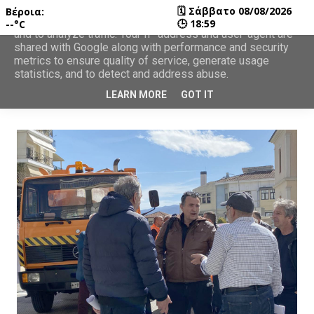
🗓
Σάββατο 08/08/2026
Βέροια:
This site uses cookies from Google to deliver its services
🕒
18:59
--°C
and to analyze traffic. Your IP address and user-agent are
shared with Google along with performance and security
metrics to ensure quality of service, generate usage
statistics, and to detect and address abuse.
LEARN MORE
GOT IT