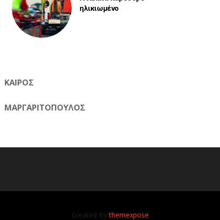
ηλικιωμένο
ΚΑΙΡΟΣ
ΜΑΡΓΑΡΙΤΟΠΟΥΛΟΣ
Η ηλεκτρονική εφημερίδα της Ημαθίας 📧 Email:
meliomixa@gmail.com
Created By
themexpose