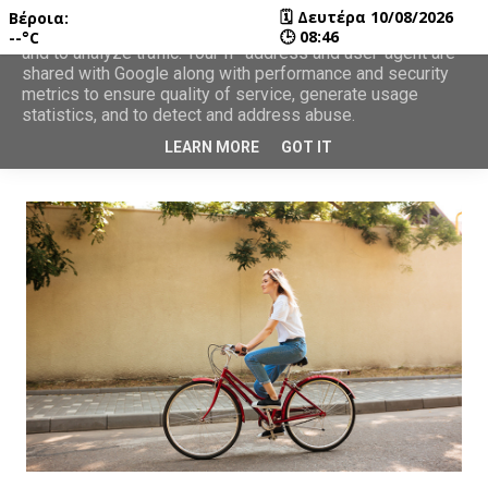
🗓
Δευτέρα 10/08/2026
Βέροια:
This site uses cookies from Google to deliver its services
🕒
08:46
--°C
and to analyze traffic. Your IP address and user-agent are
shared with Google along with performance and security
metrics to ensure quality of service, generate usage
statistics, and to detect and address abuse.
LEARN MORE
GOT IT