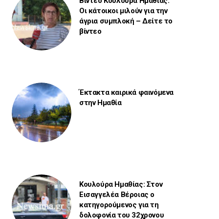
Βίντεο Κουλούρα Ημαθίας:
Οι κάτοικοι μιλούν για την
άγρια συμπλοκή – Δείτε το
βίντεο
Έκτακτα καιρικά φαινόμενα
στην Ημαθία
Κουλούρα Ημαθίας: Στον
Εισαγγελέα Βέροιας ο
κατηγορούμενος για τη
δολοφονία του 32χρονου