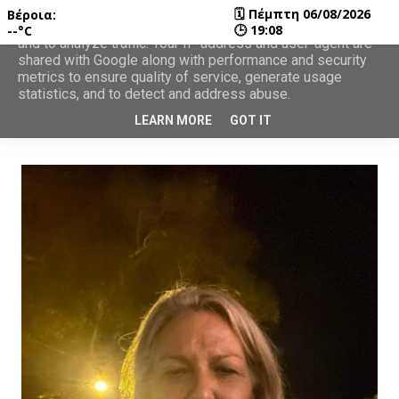
🗓
Πέμπτη 06/08/2026
Βέροια:
This site uses cookies from Google to deliver its services
🕒
19:08
--°C
and to analyze traffic. Your IP address and user-agent are
shared with Google along with performance and security
metrics to ensure quality of service, generate usage
statistics, and to detect and address abuse.
LEARN MORE
GOT IT