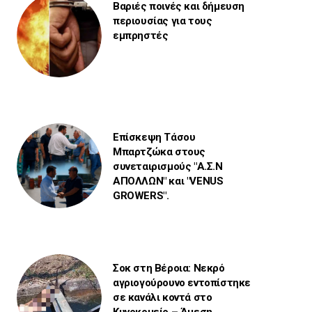
Βαριές ποινές και δήμευση
περιουσίας για τους
εμπρηστές
Επίσκεψη Τάσου
Μπαρτζώκα στους
συνεταιρισμούς "Α.Σ.Ν
ΑΠΟΛΛΩΝ" και "VENUS
GROWERS".
Σοκ στη Βέροια: Νεκρό
αγριογούρουνο εντοπίστηκε
σε κανάλι κοντά στο
Κυνοκομείο – Άμεση