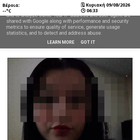
🗓
Κυριακή 09/08/2026
Βέροια:
This site uses cookies from Google to deliver its services
🕒
06:33
--°C
and to analyze traffic. Your IP address and user-agent are
shared with Google along with performance and security
metrics to ensure quality of service, generate usage
statistics, and to detect and address abuse.
LEARN MORE
GOT IT