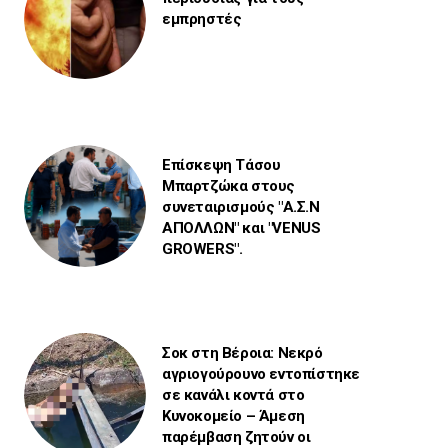
εμπρηστές
Επίσκεψη Τάσου
Μπαρτζώκα στους
συνεταιρισμούς "Α.Σ.Ν
ΑΠΟΛΛΩΝ" και "VENUS
GROWERS".
Σοκ στη Βέροια: Νεκρό
αγριογούρουνο εντοπίστηκε
σε κανάλι κοντά στο
Κυνοκομείο – Άμεση
παρέμβαση ζητούν οι