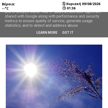
🗓
Κυριακή 09/08/2026
Βέροια:
This site uses cookies from Google to deliver its services
🕒
01:36
--°C
and to analyze traffic. Your IP address and user-agent are
shared with Google along with performance and security
metrics to ensure quality of service, generate usage
statistics, and to detect and address abuse.
LEARN MORE
GOT IT