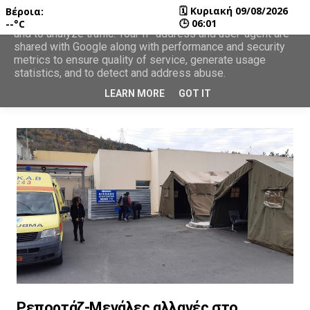
🗓
Κυριακή 09/08/2026
Βέροια:
This site uses cookies from Google to deliver its services
🕒
06:01
--°C
and to analyze traffic. Your IP address and user-agent are
shared with Google along with performance and security
metrics to ensure quality of service, generate usage
statistics, and to detect and address abuse.
LEARN MORE
GOT IT
Ρεπορτάζ-Μεγάλες αλλαγές στο