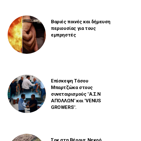
Βαριές ποινές και δήμευση
περιουσίας για τους
εμπρηστές
Επίσκεψη Τάσου
Μπαρτζώκα στους
συνεταιρισμούς "Α.Σ.Ν
ΑΠΟΛΛΩΝ" και "VENUS
GROWERS".
Σοκ στη Βέροια: Νεκρό