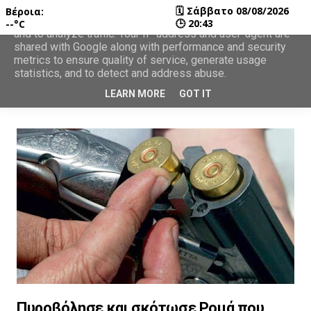
🗓
Σάββατο 08/08/2026
Βέροια:
This site uses cookies from Google to deliver its services
🕒
20:43
--°C
and to analyze traffic. Your IP address and user-agent are
shared with Google along with performance and security
metrics to ensure quality of service, generate usage
statistics, and to detect and address abuse.
LEARN MORE
GOT IT
Πυροβόλησε και σκότωσε Ρομά που