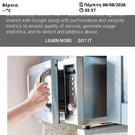
🗓
Πέμπτη 06/08/2026
Βέροια:
This site uses cookies from Google to deliver its services
🕒
03:37
--°C
and to analyze traffic. Your IP address and user-agent are
shared with Google along with performance and security
metrics to ensure quality of service, generate usage
statistics, and to detect and address abuse.
LEARN MORE
GOT IT