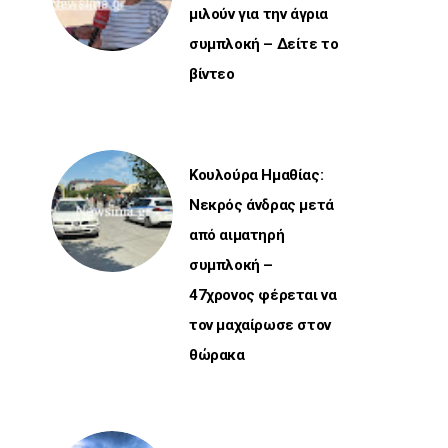
μιλούν για την άγρια
συμπλοκή – Δείτε το
βίντεο
Κουλούρα Ημαθίας:
Νεκρός άνδρας μετά
από αιματηρή
συμπλοκή –
47χρονος φέρεται να
τον μαχαίρωσε στον
θώρακα