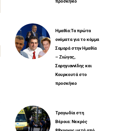
προσκήνιο
Ημαθία:Τα πρώτα
ονόματα για το κόμμα
Σαμαρά στην Ημαθία
– Ζιώγας,
Σαρηγιαννίδης και
Κουρκουτά στο
προσκήνιο
Τραγωδία στη
Βέροια: Νεκρός
88χρονος μετά από