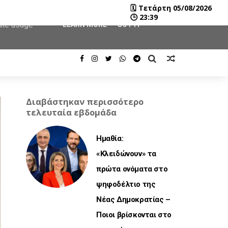
🗓
Τετάρτη 05/08/2026
user-agent
🕒
23:39
rate usage
LEARN MORE
GOT IT
Διαβάστηκαν περισσότερο
τελευταία εβδομάδα
Ημαθία:
«Κλειδώνουν» τα
πρώτα ονόματα στο
ψηφοδέλτιο της
Νέας Δημοκρατίας –
Ποιοι βρίσκονται στο