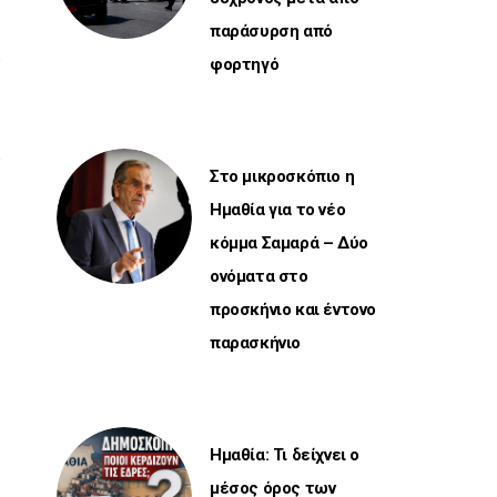
παράσυρση από
φορτηγό
Στο μικροσκόπιο η
Ημαθία για το νέο
κόμμα Σαμαρά – Δύο
ονόματα στο
προσκήνιο και έντονο
παρασκήνιο
Ημαθία: Τι δείχνει ο
μέσος όρος των