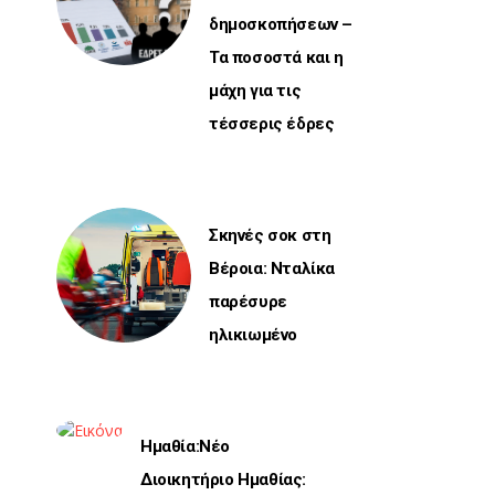
δημοσκοπήσεων –
Τα ποσοστά και η
μάχη για τις
τέσσερις έδρες
Σκηνές σοκ στη
Βέροια: Νταλίκα
παρέσυρε
ηλικιωμένο
Ημαθία:Νέο
Διοικητήριο Ημαθίας: