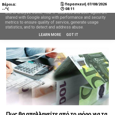
🗓
Παρασκευή 07/08/2026
Βέροια:
This site uses cookies from Google to deliver its services
🕒
08:11
--°C
and to analyze traffic. Your IP address and user-agent are
shared with Google along with performance and security
metrics to ensure quality of service, generate usage
statistics, and to detect and address abuse.
LEARN MORE
GOT IT
Πως θα απαλλαγείτε από το φόρο για τα