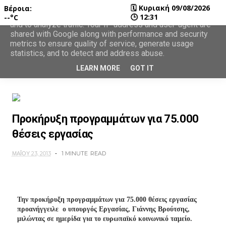
🗓
Κυριακή 09/08/2026
Βέροια:
This site uses cookies from Google to deliver its services
🕒
12:31
--°C
and to analyze traffic. Your IP address and user-agent are
shared with Google along with performance and security
metrics to ensure quality of service, generate usage
statistics, and to detect and address abuse.
LEARN MORE
GOT IT
Προκήρυξη προγραμμάτων για 75.000
θέσεις εργασίας
ΜΑΪ́ΟΥ 23, 2013
1 MINUTE
READ
Την προκήρυξη προγραμμάτων για 75.000 θέσεις εργασίας
προανήγγειλε ο υπουργός Εργασίας, Γιάννης Βρούτσης,
μιλώντας σε ημερίδα για το ευρωπαϊκό κοινωνικό ταμείο.