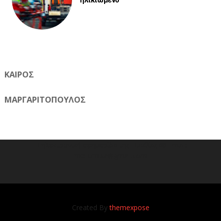
ηλικιωμένο
ΚΑΙΡΟΣ
ΜΑΡΓΑΡΙΤΟΠΟΥΛΟΣ
Η ηλεκτρονική εφημερίδα της Ημαθίας 📧 Email:
meliomixa@gmail.com
Created By
themexpose