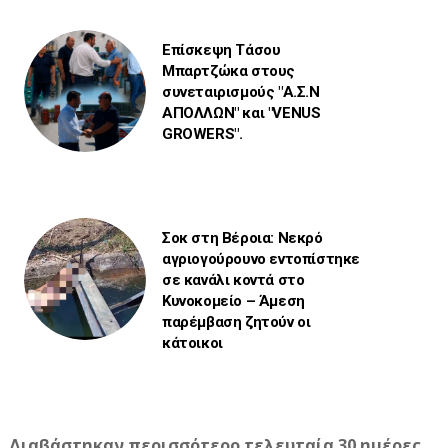
Επίσκεψη Τάσου
Μπαρτζώκα στους
συνεταιρισμούς "Α.Σ.Ν
ΑΠΟΛΛΩΝ" και "VENUS
GROWERS".
Σοκ στη Βέροια: Νεκρό
αγριογούρουνο εντοπίστηκε
σε κανάλι κοντά στο
Κυνοκομείο – Άμεση
παρέμβαση ζητούν οι
κάτοικοι
Διαβάστηκαν περισσότερο τελευταία 30 ημέρες