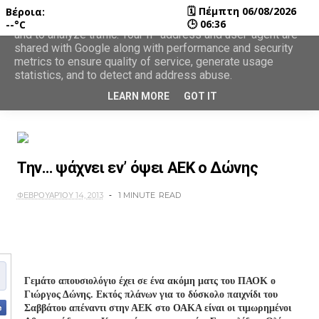
🗓
Πέμπτη 06/08/2026
Βέροια:
This site uses cookies from Google to deliver its services
🕒
06:36
--°C
and to analyze traffic. Your IP address and user-agent are
shared with Google along with performance and security
metrics to ensure quality of service, generate usage
statistics, and to detect and address abuse.
LEARN MORE
GOT IT
Την… ψάχνει εν’ όψει ΑΕΚ ο Δώνης
ΦΕΒΡΟΥΑΡΊΟΥ 14, 2013
1 MINUTE
READ
Γεμάτο απουσιολόγιο έχει σε ένα ακόμη ματς του ΠΑΟΚ ο
Γιώργος Δώνης. Εκτός πλάνων για το δύσκολο παιχνίδι του
Σαββάτου απέναντι στην ΑΕΚ στο ΟΑΚΑ είναι οι τιμωρημένοι