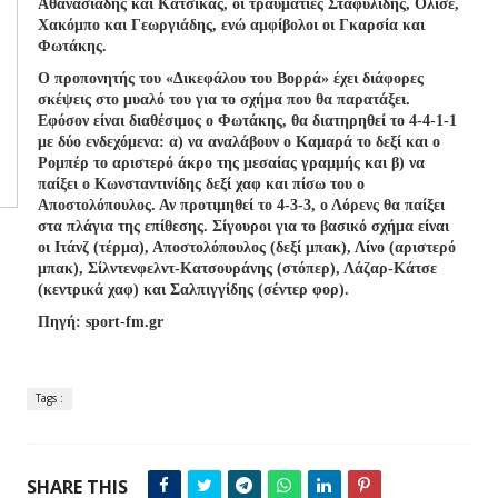
Αθανασιάδης και Κατσικάς, οι τραυματίες Σταφυλίδης, Ολίσε,
Χακόμπο και Γεωργιάδης, ενώ αμφίβολοι οι Γκαρσία και
Φωτάκης.
Ο προπονητής του «Δικεφάλου του Βορρά» έχει διάφορες
σκέψεις στο μυαλό του για το σχήμα που θα παρατάξει.
Εφόσον είναι διαθέσιμος ο Φωτάκης, θα διατηρηθεί το 4-4-1-1
με δύο ενδεχόμενα: α) να αναλάβουν ο Καμαρά το δεξί και ο
Ρομπέρ το αριστερό άκρο της μεσαίας γραμμής και β) να
παίξει ο Κωνσταντινίδης δεξί χαφ και πίσω του ο
Αποστολόπουλος. Αν προτιμηθεί το 4-3-3, ο Λόρενς θα παίξει
στα πλάγια της επίθεσης. Σίγουροι για το βασικό σχήμα είναι
οι Ιτάνζ (τέρμα), Αποστολόπουλος (δεξί μπακ), Λίνο (αριστερό
μπακ), Σίλντενφελντ-Κατσουράνης (στόπερ), Λάζαρ-Κάτσε
(κεντρικά χαφ) και Σαλπιγγίδης (σέντερ φορ).
Πηγή: sport-fm.gr
Tags :
SHARE THIS