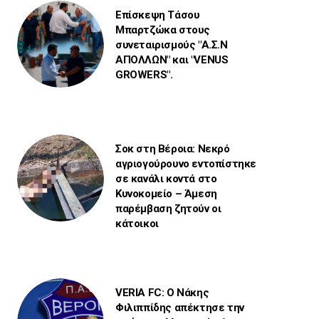
Επίσκεψη Τάσου
Μπαρτζώκα στους
συνεταιρισμούς "Α.Σ.Ν
ΑΠΟΛΛΩΝ" και "VENUS
GROWERS".
Σοκ στη Βέροια: Νεκρό
αγριογούρουνο εντοπίστηκε
σε κανάλι κοντά στο
Κυνοκομείο – Άμεση
παρέμβαση ζητούν οι
κάτοικοι
VERIA FC: Ο Νάκης
Φιλιππίδης απέκτησε την