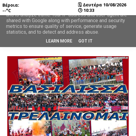
🗓
Δευτέρα 10/08/2026
Βέροια:
This site uses cookies from Google to deliver its services
🕒
10:33
--°C
and to analyze traffic. Your IP address and user-agent are
shared with Google along with performance and security
metrics to ensure quality of service, generate usage
statistics, and to detect and address abuse.
LEARN MORE
GOT IT